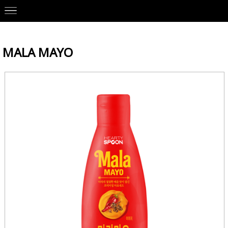
Our Brands
>
WONIL 원일
> MALA MAYO
MALA MAYO