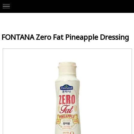
Our Brands
>
SEMPIO 샘표
>
Korean Ingredients
> FONTANA Zero
Fat Pineapple Dressing
FONTANA Zero Fat Pineapple Dressing